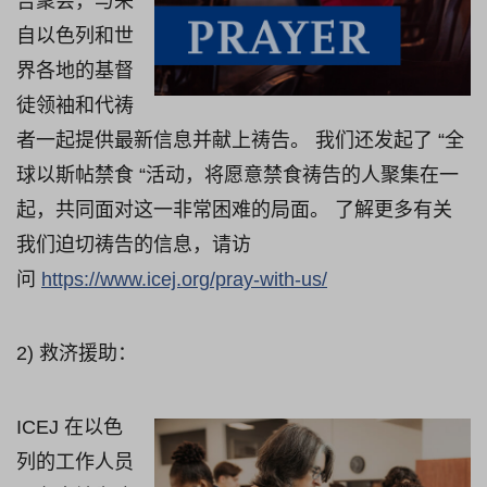
告聚会，与来
自以色列和世
界各地的基督
徒领袖和代祷
者一起提供最新信息并献上祷告。 我们还发起了 “全
球以斯帖禁食 “活动，将愿意禁食祷告的人聚集在一
起，共同面对这一非常困难的局面。 了解更多有关
我们迫切祷告的信息，请访
问
https://www.icej.org/pray-with-us/
2) 救济援助：
ICEJ 在以色
列的工作人员