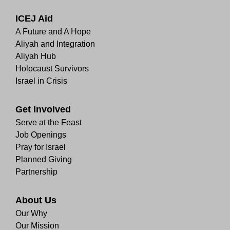
ICEJ Aid
A Future and A Hope
Aliyah and Integration
Aliyah Hub
Holocaust Survivors
Israel in Crisis
Get Involved
Serve at the Feast
Job Openings
Pray for Israel
Planned Giving
Partnership
About Us
Our Why
Our Mission