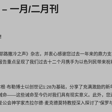
– 一月/二月刊
！
《耶路撒冷之声》杂志，并衷心感谢您过去一年来的鼎力支持
报告重点呈现了我们过去十二个月携手为以色列民带来祝
席于尔根·布勒博士以创世记1:28为基础，分享了充满激励的
诫命——这些诫命至今仍对我们具有现实意义。此外，您
圣公会神学家杰拉尔德·麦克德莫特教授深入探讨了”保罗