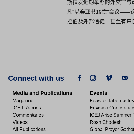
斯拉发近期举办的外交官与政
凡”以赛亚书19章”会议—
拉伯及外邦信徒，甚至有来
Connect with us
Media and Publications
Events
Magazine
Feast of Tabernacles
ICEJ Reports
Envision Conferenc
Commentaries
ICEJ Arise Summer 
Videos
Rosh Chodesh
All Publications
Global Prayer Gathe