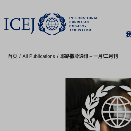
INTERNATIONAL
CHRISTIAN
EMBASSY
JERUSALEM
首页
/
All Publications
/
耶路撒冷通讯 – 一月/二月刊