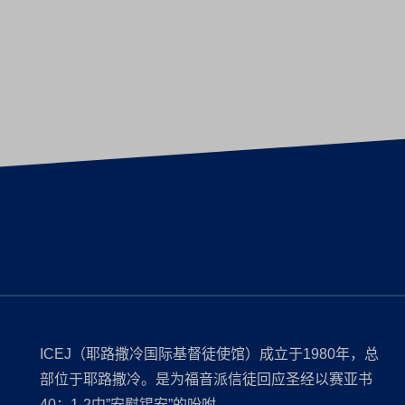
ICEJ（耶路撒冷国际基督徒使馆）成立于1980年，总
部位于耶路撒冷。是为福音派信徒回应圣经以赛亚书
40：1-2中”安慰锡安”的吩咐。