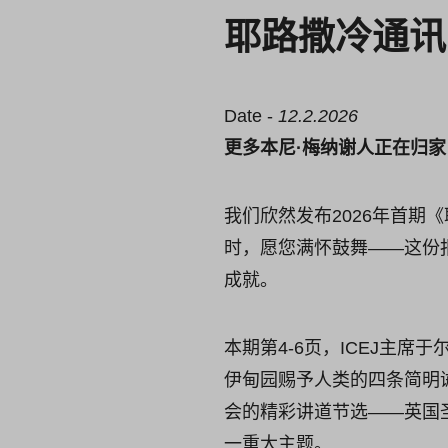
耶路撒冷通讯 
Date -
12.2.2026
更多本尼·梅纳谢人正在归家
我们欣然发布2026年首期
时，愿您满怀鼓舞——这份
成就。
本期第4-6页，ICEJ主
伊甸园赐予人类的四条简明
会的精彩讲道节选——英国
一重大主题。