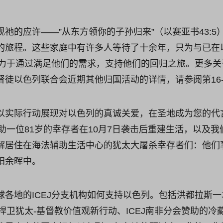
祂的应许——”从东方领你的子孙归来”（以赛亚书43:5
的旅程。这些家庭中有许多人等待了十余年，只为与已在
）致力于通过满足他们的需求，支持他们的回归之旅。更多
徒以色列联合会近期其他归国活动的详情，请参阅第16-
以实际行动展现对以色列的真诚关爱，在圣地成为您的代
帮助一位81岁的幸存者在10月7日袭击后重建生活，以及
解居住在海法辅助生活中心的犹太大屠杀幸存者们：他们
阳余晖中。
球各地的ICEJ分支机构如何支持以色列。包括洪都拉斯
的捍卫犹太-基督教价值观新行动、ICEJ南非分会赞助的