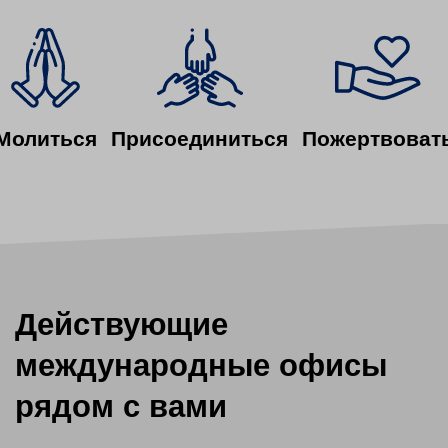
content
here.
Молиться
Присоединиться
Пожертвоват
Действующие
международные офисы
рядом с вами