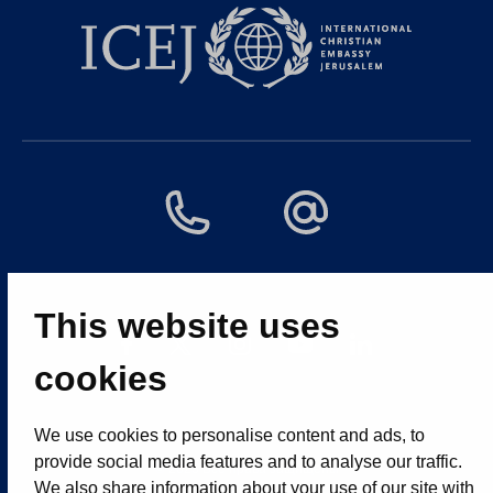
This website uses
cookies
We use cookies to personalise content and ads, to
provide social media features and to analyse our traffic.
© 2025 Все права защищены
We also share information about your use of our site with