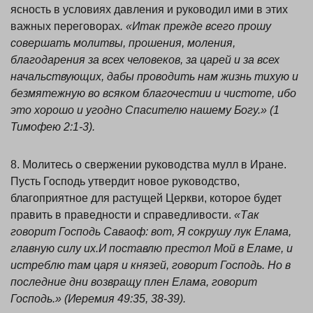
ясность в условиях давления и руководил ими в этих
важных переговорах
. «Итак прежде всего прошу
совершать молитвы, прошения, моления,
благодарения за всех человеков, за царей и за всех
начальствующих, дабы проводить нам жизнь тихую и
безмятежную во всяком благочестии и чистоте, ибо
это хорошо и угодно Спасителю нашему Богу.» (1
Тимофею 2:1-3).
8. Молитесь о свержении руководства мулл в Иране.
Пусть Господь утвердит новое руководство,
благоприятное для растущей Церкви, которое будет
править в праведности и справедливости.
«Так
говорит Господь Саваоф: вот, Я сокрушу лук Елама,
главную силу их.
И поставлю престол Мой в Еламе, и
истреблю там царя и князей, говорит Господь. Но в
последние дни возвращу плен Елама, говорит
Господь.» (Иеремия 49:35, 38-39).