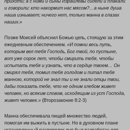
прихоти; а с ними и сыны Израилевы сидели и плакали
и говорили: кто накормит нас мясом?…а ныне душа
наша изнывает; ничего нет, только манна в глазах
наших
.»
Позже Моисей объяснил Божью цель, стоящую за этим
ежедневным обеспечением
. «И помни весь путь,
которым вел тебя Господь, Бог твой, по пустыне,
вот уже сорок лет, чтобы смирить тебя, чтобы
испытать тебя и узнать, что в сердце твоем… Он
смирял тебя, томил тебя голодом и питал тебя
манною, которой не знал ты и не знали отцы твои,
дабы показать тебе, что не одним хлебом живет
человек, но всяким словом, исходящим из уст Господа,
живет человек.»
(Второзаконие 8:2-3)
Манна обеспечивала пищей множество людей,
помогая им выжить в пустыне. Но в духовном плане
установленный распорядок дня был разработан для