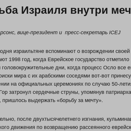
ьба Израиля внутри ме
рсонс, вице-президент и пресс-секретарь ICEJ
годня израильтяне вспоминают о возрождении своей н
ют 1998 год, когда Еврейское государство отметило
 головокружительные дни, когда процесс Осло все е
оиски мира с их арабскими соседями вот-вот принес
нии на официальных церемониях по случаю 50-лет
Гор затронул сердечные струны, упомянув патриарха
 пришлось выдержать «борьбу за мечту».
ельно, после двухтысячелетнего изгнания, кульминац
кого движения по возвращению рассеянного еврейск