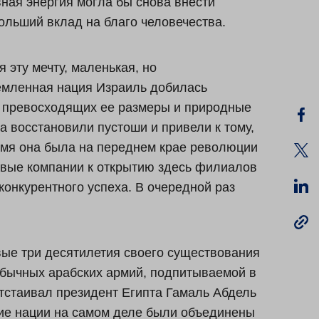
ная энергия могла бы снова внести
ольший вклад на благо человечества.
 эту мечту, маленькая, но
емленная нация Израиль добилась
о превосходящих ее размеры и природные
 восстановили пустоши и привели к тому,
ремя она была на переднем крае революции
овые компании к открытию здесь филиалов
конкурентного успеха. В очередной раз
вые три десятилетия своего существования
обычных арабских армий, подпитываемой в
тстаивал президент Египта Гамаль Абдель
кие нации на самом деле были объединены