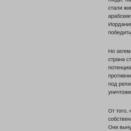
стали жи
арабские 
Иордания
победить
Но затем
страна с
потенциа
противни
под рели
уничтоже
От того,
собствен
Они выну