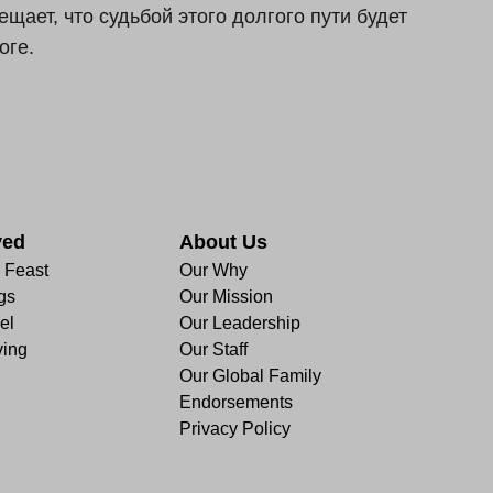
ещает, что судьбой этого долгого пути будет
оге.
ved
About Us
e Feast
Our Why
gs
Our Mission
el
Our Leadership
ving
Our Staff
Our Global Family
Endorsements
Privacy Policy