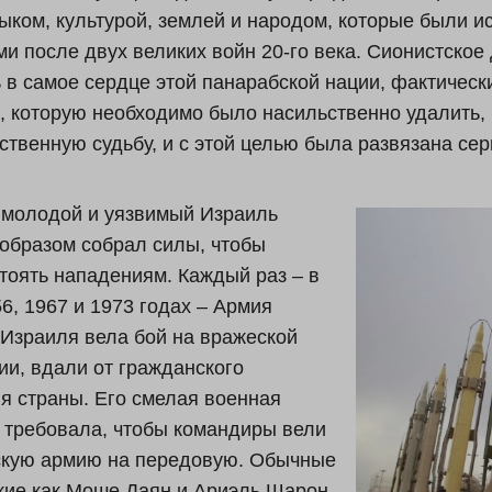
ыком, культурой, землей и народом, которые были 
и после двух великих войн 20-го века. Сионистское
 в самое сердце этой панарабской нации, фактическ
, которую необходимо было насильственно удалить,
ственную судьбу, и с этой целью была развязана сер
 молодой и уязвимый Израиль
 образом собрал силы, чтобы
тоять нападениям. Каждый раз – в
56, 1967 и 1973 годах – Армия
Израиля вела бой на вражеской
ии, вдали от гражданского
я страны. Его смелая военная
 требовала, чтобы командиры вели
скую армию на передовую. Обычные
кие как Моше Даян и Ариэль Шарон,