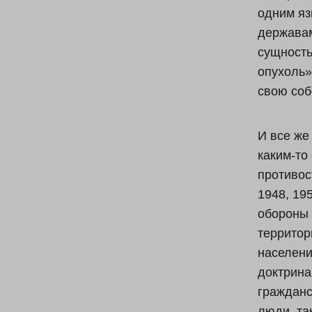
одним яз
державам
сущность
опухоль»
свою соб
И все же
каким-то
противос
1948, 19
обороны 
территор
населени
доктрина
граждан
люди, та