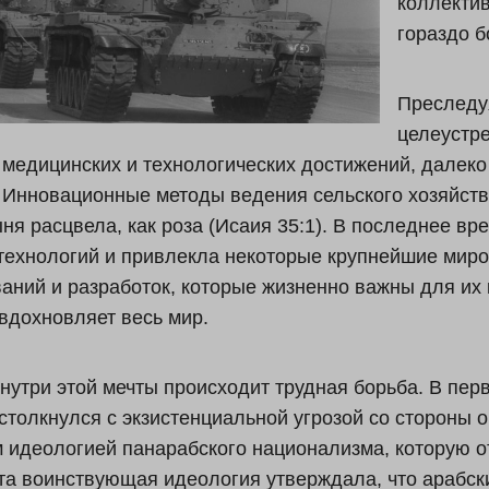
коллектив
гораздо б
Преследуя
целеустр
 медицинских и технологических достижений, далек
 Инновационные методы ведения сельского хозяйства
ыня расцвела, как роза (Исаия 35:1). В последнее в
технологий и привлекла некоторые крупнейшие мир
аний и разработок, которые жизненно важны для их 
вдохновляет весь мир.
нутри этой мечты происходит трудная борьба. В пер
столкнулся с экзистенциальной угрозой со стороны 
 идеологией панарабского национализма, которую о
та воинствующая идеология утверждала, что арабс