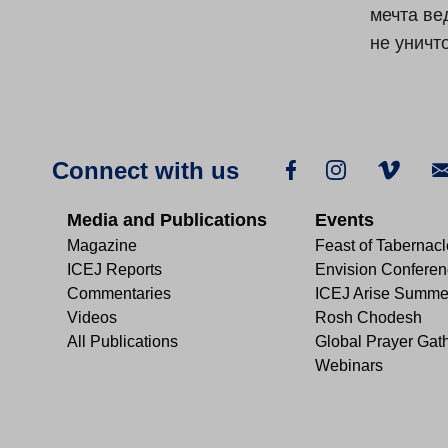
мечта ве
не уничт
Connect with us
Media and Publications
Events
Magazine
Feast of Tabernac
ICEJ Reports
Envision Confere
Commentaries
ICEJ Arise Summe
Videos
Rosh Chodesh
All Publications
Global Prayer Gat
Webinars