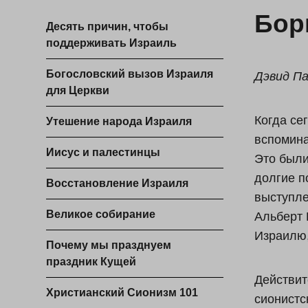
Бор
Десять причин, чтобы
поддерживать Израиль
Богословский вызов Израиля
Дэвид Па
для Церкви
Когда се
Утешение народа Израиля
вспомина
Иисус и палестинцы
Это были
долгие п
Восстановление Израиля
выступле
Великое собирание
Альберт 
Израилю,
Почему мы празднуем
праздник Кущей
Действит
Христианский Сионизм 101
сионистс