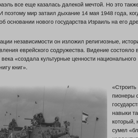
аэль все еще казалась далекой мечтой. Но это такж
И поэтому мир затаил дыхание 14 мая 1948 года, ко
об основании нового государства Израиль на его др
ации независимости он изложил религиозные, истор
вления еврейского содружества. Видение состояло в
века «создала культурные ценности национального 
нигу книг».
«Строить 
пионеры 
государст
навыки та
который, 
сумел «бл