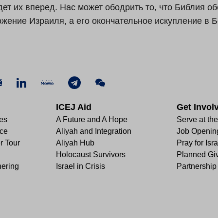
дет их вперед. Нас может ободрить то, что Библия об
ожение Израиля, а его окончательное искупление в Б
ICEJ Aid
Get Invol
les
A Future and A Hope
Serve at th
nce
Aliyah and Integration
Job Openin
r Tour
Aliyah Hub
Pray for Isra
Holocaust Survivors
Planned Gi
hering
Israel in Crisis
Partnership