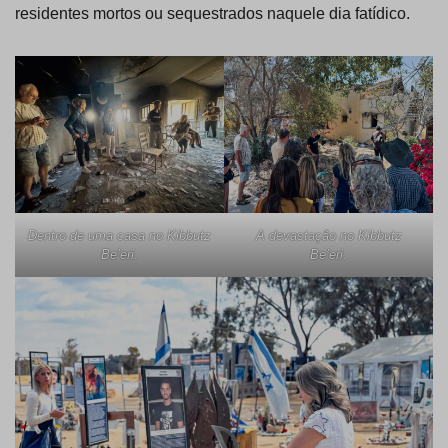
residentes mortos ou sequestrados naquele dia fatídico.
Dentro de uma casa no Kibbutz
A devastação no Kibbutz
Be’eri.
Be’eri.