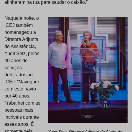
alinharam na rua para saudar o caixão.”
Naquela noite, o
ICEJ também
homenageou a
Diretora Adjunta
de Assistência,
Yudit Setz, pelos
40 anos de
serviços
dedicados ao
ICEJ. “Naveguei
com este navio
por 40 anos.
Trabalhei com as
pessoas mais
incríveis durante
esses anos. É
somente pela
Yudit Setz, Diretora Adjunta de Ajuda da