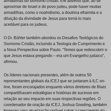
armadilhas do sionismo cristão. Ele advertiu que, ao se
aproximar de Israel e do povo judeu, pode haver muitas
armadilhas, como o noahidismo, a doutrina efraimita e a
diluição da divindade de Jesus para torná-lo mais
aceitável para os judeus.
O Dr. Bühler também abordou os Desafios Teológicos do
Sionismo Cristão, incluindo a Teologia do Cumprimento e
a Nova Perspectiva sobre Paulo. “Temos que redescobrir o
que Jesus estava pregando – era um Evangelho judaico”,
afirmou.
Os líderes nacionais presentes, além de outros 50
representantes globais da ICEJ que se juntaram à ILC on-
line, foram encorajados enquanto vários diretores de filiais
compartilhavam estratégias e histórias de sucesso em
relação ao seu impacto em suas respectivas regiões. O
coordenador de oração da ICEJ, Joshua Gooding, também
forneceu uma atualização notável sobre o crescimento da