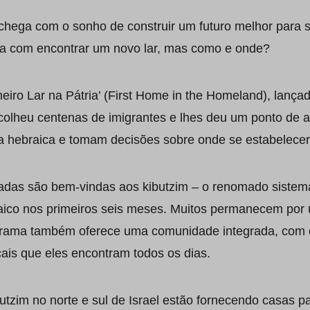
chega com o sonho de construir um futuro melhor para su
ça com encontrar um novo lar, mas como e onde?
eiro Lar na Pátria’ (First Home in the Homeland), lança
acolheu centenas de imigrantes e lhes deu um ponto de 
a hebraica e tomam decisões sobre onde se estabelece
adas são bem-vindas aos kibutzim – o renomado sistema
aico nos primeiros seis meses. Muitos permanecem por 
grama também oferece uma comunidade integrada, com o
cais que eles encontram todos os dias.
utzim no norte e sul de Israel estão fornecendo casas pa