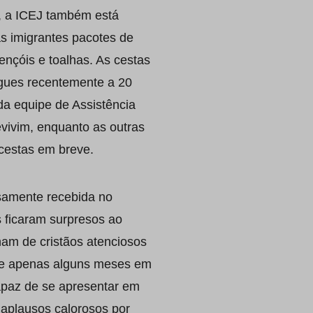
, a ICEJ também está
as imigrantes pacotes de
ençóis e toalhas. As cestas
gues recentemente a 20
 da equipe de Assistência
vivim, enquanto as outras
 cestas em breve.
osamente recebida no
s ficaram surpresos ao
ham de cristãos atenciosos
de apenas alguns meses em
capaz de se apresentar em
e aplausos calorosos por