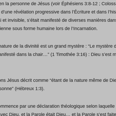
 en la personne de Jésus (voir Éphésiens 3:8-12 ; Colossi
t d’une révélation progressive dans l’Écriture et dans l’h
i et invisible, s’était manifesté de diverses manières dans
vienne sous forme humaine lors de l’Incarnation.
ature de la divinité est un grand mystère : “Le mystère d
anifesté dans la chair…” (1 Timothée 3:16) : Dieu s’est 
yons Jésus décrit comme “étant de la nature même de Dieu
sonne” (Hébreux 1:3).
ommence par une déclaration théologique selon laquelle
 avec Dieu, et la Parole était Dieu… et la Parole s’est fait