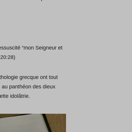
essuscité “mon Seigneur et
 20:28)
ythologie grecque ont tout
ce au panthéon des dieux
te idolâtrie.