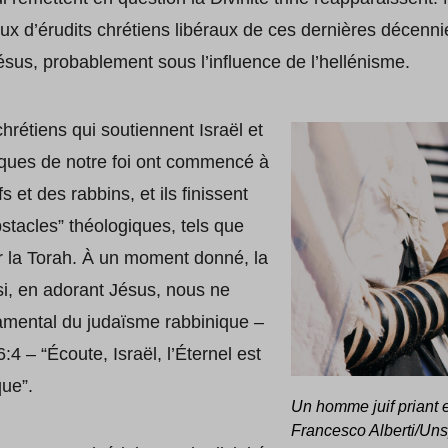
ux d’érudits chrétiens libéraux de ces dernières décennies,
Jésus, probablement sous l’influence de l’hellénisme.
rétiens qui soutiennent Israël et
ïques de notre foi ont commencé à
 et des rabbins, et ils finissent
bstacles” théologiques, tels que
 par la Torah. À un moment donné, la
si, en adorant Jésus, nous ne
damental du judaïsme rabbinique –
 – “Écoute, Israël, l’Éternel est
que”.
Un homme juif priant en
Francesco Alberti/Uns