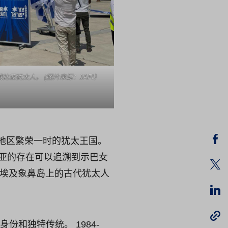
比亚犹太人。 (图片来源：JAFI）
地区繁荣一时的犹太王国。
俄比亚的存在可以追溯到示巴女
与埃及象鼻岛上的古代犹太人
份和独特传统。 1984-