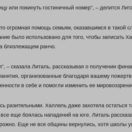
ицу или покинуть гостиничный номер”, – делится Лит
 это огромная помощь семьям, оказавшимся в такой с
ние было использовано для того, чтобы записать Ха
на близлежащем ранчо.
я”, – сказала Литаль, рассказывая о получении фин
Занятия, организованные благодаря вашему пожертв
енности в себе и помогли изменить ее мировоззрени
сь разительными. Халлель даже захотела остаться та
все еще боялась нападений на юге. Литаль рассказа
ожно. Еще не все общины вернулись, хотя школы уж