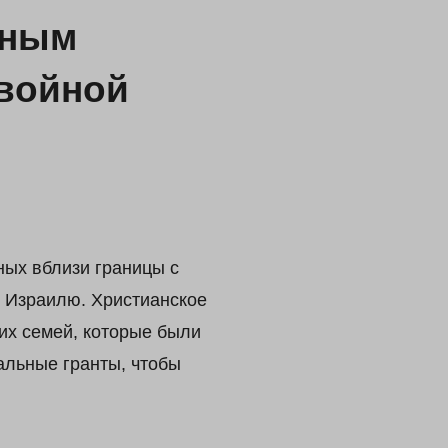
нным
 войной
ых вблизи границы с
у Израилю. Христианское
их семей, которые были
альные гранты, чтобы