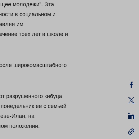
ущее молодежи”. Эта
ности в социальном и
тавляя им
ечение трех лет в школе и
после широкомасштабного
от разрушенного кибуца
 понедельник ее с семьей
Неве-Илан, на
лом положении.