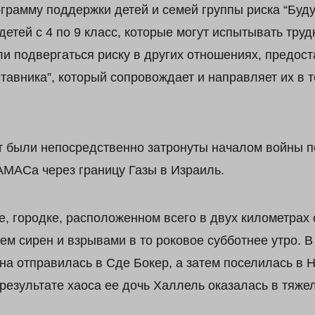
грамму поддержки детей и семей группы риска “Буд
етей с 4 по 9 класс, которые могут испытывать труд
и подвергаться риску в других отношениях, предос
тавника”, который сопровождает и направляет их в т
ит были непосредственно затронуты началом войны 
АМАСа через границу Газы в Израиль.
, городке, расположенном всего в двух километрах 
ем сирен и взрывами в то роковое субботнее утро. В
она отправилась в Сде Бокер, а затем поселилась в 
результате хаоса ее дочь Халлель оказалась в тяже