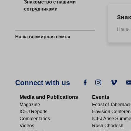
Знакомство с нашими
сотрудниками
Зна
Наши 
Наша всемирная семья
Connect with us
Media and Publications
Events
Magazine
Feast of Tabernac
ICEJ Reports
Envision Confere
Commentaries
ICEJ Arise Summe
Videos
Rosh Chodesh