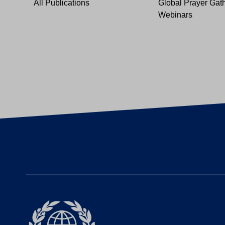
All Publications
Global Prayer Gat
Webinars