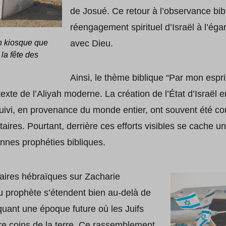
de Josué. Ce retour à l’observance bibl
réengagement spirituel d’Israël à l’éga
n kiosque que
avec Dieu.
la fête des
Ainsi, le thème biblique “Par mon espri
xte de l’Aliyah moderne. La création de l’État d’Israël 
 suivi, en provenance du monde entier, ont souvent été c
litaires. Pourtant, derrière ces efforts visibles se cache 
nnes prophéties bibliques.
aires hébraïques sur Zacharie
du prophète s’étendent bien au-delà de
quant une époque future où les Juifs
re coins de la terre. Ce rassemblement