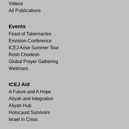
Videos
All Publications
Events
Feast of Tabernacles
Envision Conference
ICEJ Arise Summer Tour
Rosh Chodesh
Global Prayer Gathering
Webinars
ICEJ Aid
A Future and A Hope
Aliyah and Integration
Aliyah Hub
Holocaust Survivors
Israel in Crisis