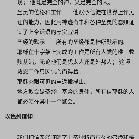
现； 他既是完全的神，又是完全的人。
圣灵的位格和工作——他赋予信徒在世界上作见
证的能力，因此用神迹奇事和各种圣灵的恩赐证
实了上帝话语的忠实宣讲。
圣经的默示——所有的圣经都是神所默示的。
耶稣在十字架上完成的工作是所有人类的唯一救
赎基础，无论他们是犹太人还是外邦人； 这项
救恩工作只因信心而得着。
耶稣肉眼可见的重返橄榄山。
地方教会是圣经中基督的身体，所有信耶稣的人
都必须在其中一个聚会。
以色列信仰：
我们相信圣经证明了上帝独特而持久的召唤和拣